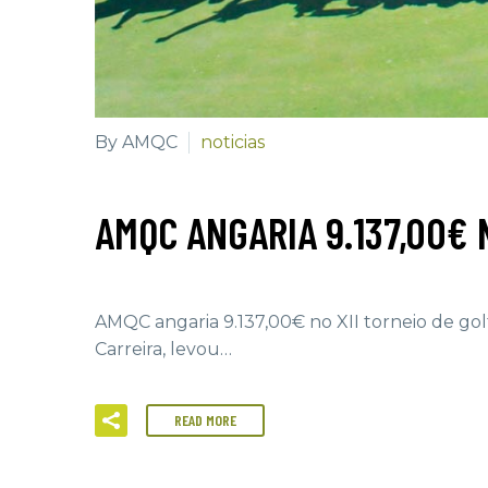
By AMQC
noticias
AMQC ANGARIA 9.137,00€ 
AMQC angaria 9.137,00€ no XII torneio de gol
Carreira, levou…
READ MORE