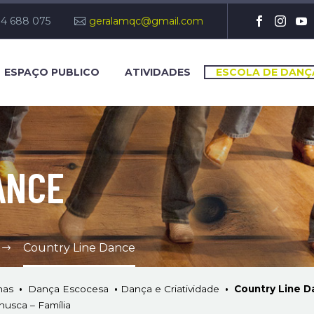
14 688 075
geralamqc@gmail.com
ESPAÇO PUBLICO
ATIVIDADES
ESCOLA DE DANÇ
ANCE
Country Line Dance
nas
•
Dança Escocesa
•
Dança e Criatividade
•
Country Line 
nusca – Família