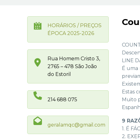
Cou
HORÁRIOS / PREÇOS
ÉPOCA 2025-2026
COUNT
Descend
Rua Homem Cristo 3,
LINE D
2765 – 478 São João
É uma 
do Estoril
previa
Existem
Estas 
214 688 075
Muito 
Espanha
9 RAZ
geralamqc@gmail.com
1. É F
2. EXE