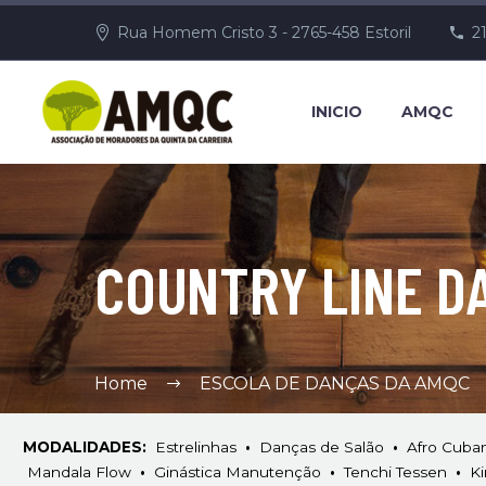
Rua Homem Cristo 3 - 2765-458 Estoril
2
INICIO
AMQC
COUNTRY LINE D
Home
ESCOLA DE DANÇAS DA AMQC
MODALIDADES:
Estrelinhas
•
Danças de Salão
•
Afro Cuba
Mandala Flow
•
Ginástica Manutenção
•
Tenchi Tessen
•
Ki