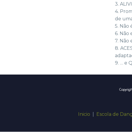
3. ALI
4. Prom
de uma
5. Não 
6. Não 
7. Não 
8. ACE
adapta
9. … e
Inicio
|
Escola de Dan