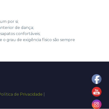
um por si;
anterior de dança;
sapatos confortáveis;
 grau de exigência físico são sempre
Política de Privacidade |