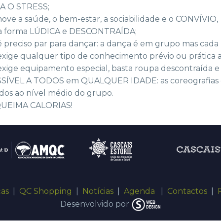
VIA O STRESS;
ove a saúde, o bem-estar, a sociabilidade e o CONVÍVIO,
 forma LÚDICA e DESCONTRAÍDA;
é preciso par para dançar: a dança é em grupo mas cada 
exige qualquer tipo de conhecimento prévio ou prática 
exige equipamento especial, basta roupa descontraída e 
SSÍVEL A TODOS em QUALQUER IDADE: as coreografias e o
dos ao nível médio do grupo.
 QUEIMA CALORIAS!
ças
|
QC Shopping
|
Notícias
|
Agenda
|
Contactos
|
Desenvolvido por