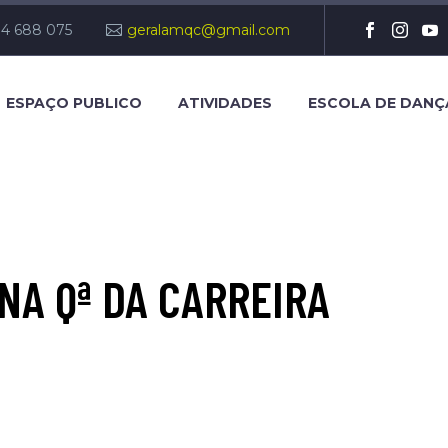
14 688 075
geralamqc@gmail.com
ESPAÇO PUBLICO
ATIVIDADES
ESCOLA DE DANÇ
NA Qª DA CARREIRA