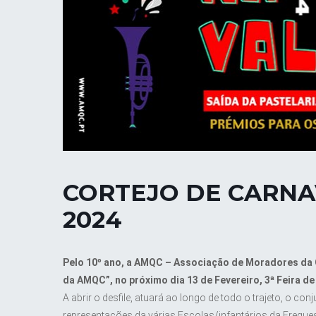
CORTEJO DE CARNA
2024
Pelo 10º ano, a AMQC – Associação de Moradores da Qu
da AMQC”, no próximo dia 13 de Fevereiro, 3ª Feira de
A abrir o desfile, atuará ao longo de todo o trajeto, o c
representações da várias Escolas/infantários da Freguesi