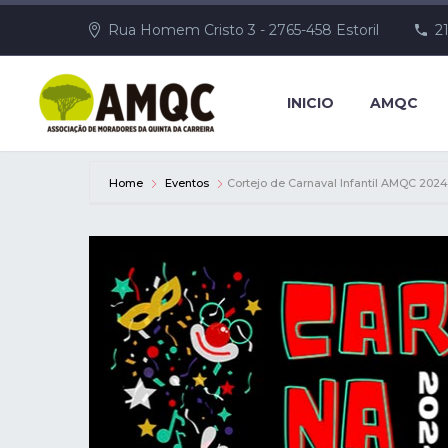
Rua Homem Cristo 3 - 2765-458 Estoril
2
INICIO
AMQC
Home
Eventos
Cortejo de Carnaval Infantil AMQC 2024