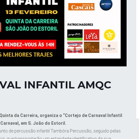
VAL INFANTIL AMQC
inta da Carreira, organiza o “Cortejo de Carnaval Infantil
 Carnaval, em S. João do Estoril.
onjunto de percussão infantil Tambóra Percussão, seguido pelas
a, que transportarão um estandarte identificativo da sua