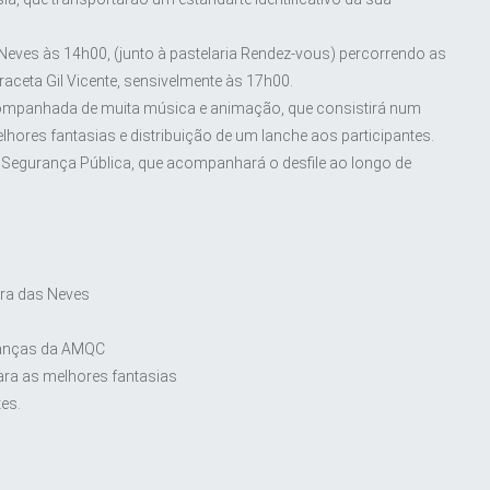
 Neves às 14h00, (junto à pastelaria Rendez-vous) percorrendo as
Praceta Gil Vicente, sensivelmente às 17h00.
 acompanhada de muita música e animação, que consistirá num
hores fantasias e distribuição de um lanche aos participantes.
e Segurança Pública, que acompanhará o desfile ao longo de
ira das Neves
Danças da AMQC
ara as melhores fantasias
es.