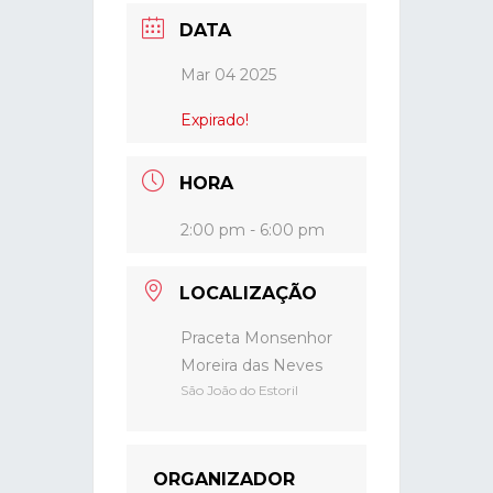
DATA
Mar 04 2025
Expirado!
HORA
2:00 pm - 6:00 pm
LOCALIZAÇÃO
Praceta Monsenhor
Moreira das Neves
São João do Estoril
ORGANIZADOR