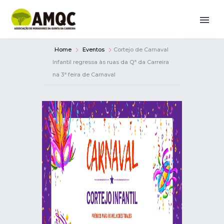
Home
Eventos
Cortejo de Carnaval
Infantil regressa às ruas da Qª da Carreira
na 3ª feira de Carnaval