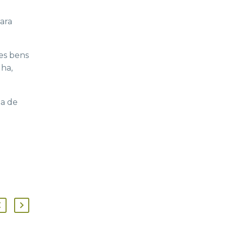
ara
tes bens
ha,
ia de