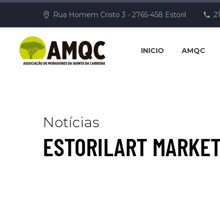
Rua Homem Cristo 3 - 2765-458 Estoril
2
INICIO
AMQC
Notícias
ESTORILART MARKET 