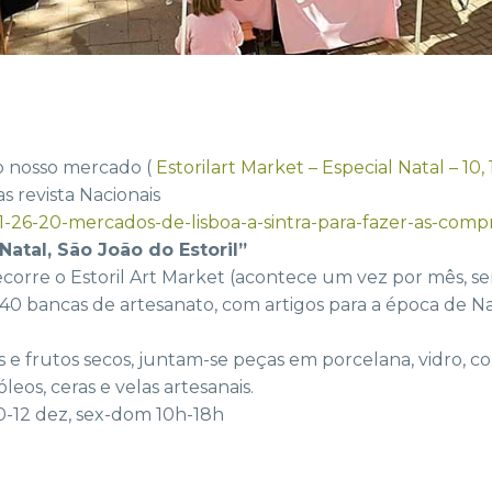
o nosso mercado (
Estorilart Market – Especial Natal – 10, 1
s revista Nacionais
-11-26-20-mercados-de-lisboa-a-sintra-para-fazer-as-comp
 Natal, São João do Estoril”
corre o Estoril Art Market (acontece um vez por mês, 
0 bancas de artesanato, com artigos para a época de Na
s e frutos secos, juntam-se peças em porcelana, vidro, cor
óleos, ceras e velas artesanais.
 10-12 dez, sex-dom 10h-18h