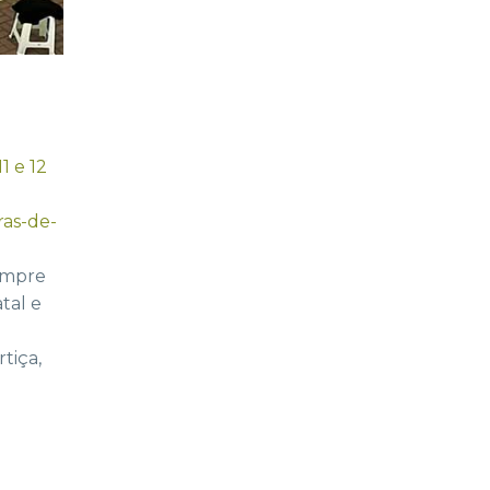
1 e 12
ras-de-
sempre
tal e
tiça,