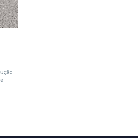
lução
ue