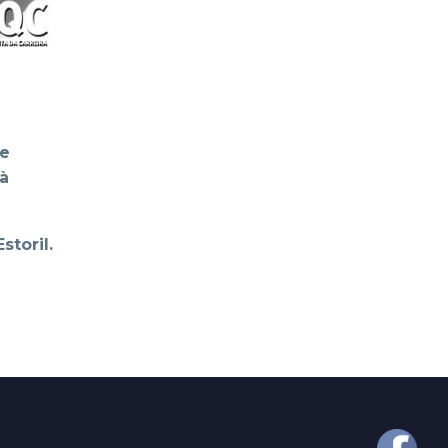
de
 à
storil.