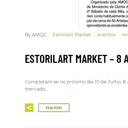
By AMQC
Estorilart Market
eventos
not
ESTORILART MARKET – 8 
Completam-se no próximo dia 10 de Julho, 8 a
mercado…
READ MORE